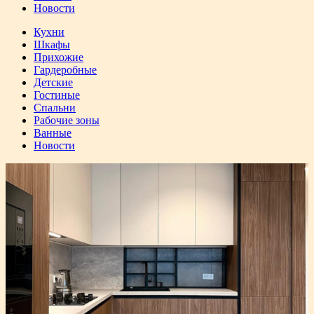
Новости
Кухни
Шкафы
Прихожие
Гардеробные
Детские
Гостиные
Спальни
Рабочие зоны
Ванные
Новости